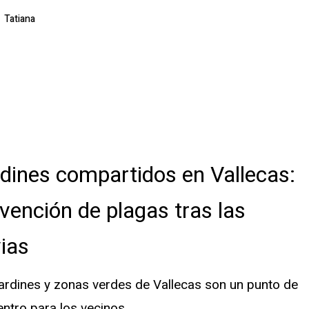
Tatiana
os
dines compartidos en Vallecas:
vención de plagas tras las
vias
ardines y zonas verdes de Vallecas son un punto de
ntro para los vecinos…