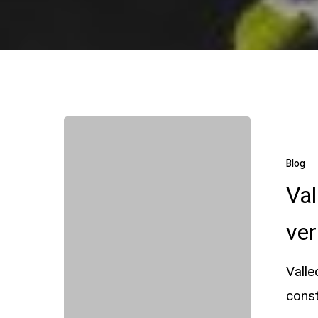
Vallecas:
la
Blog
otra
Val
cara
ver
de
los
Valle
vertidos
const
y