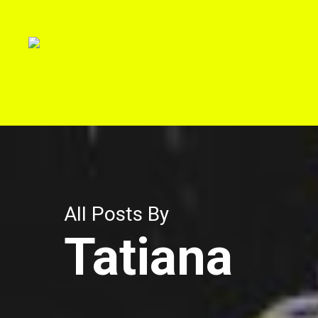
Skip
to
main
content
All Posts By
Tatiana