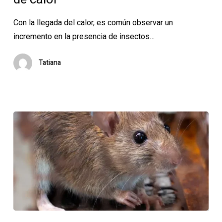
épocas
Con la llegada del calor, es común observar un
de
incremento en la presencia de insectos…
calor
Tatiana
¿Cómo