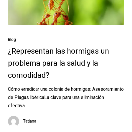
¿Representan
las
Blog
hormigas
¿Representan las hormigas un
un
problema para la salud y la
problema
para
comodidad?
la
salud
Cómo erradicar una colonia de hormigas: Asesoramiento
y
de Plagas IbéricaLa clave para una eliminación
la
efectiva…
comodidad?
Tatiana