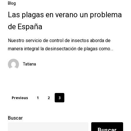
plagas
Blog
en
Las plagas en verano un problema
verano
de España
un
problema
Nuestro servicio de control de insectos aborda de
de
manera integral la desinsectación de plagas como…
España
Tatiana
Previous
1
2
3
Buscar
Buscar