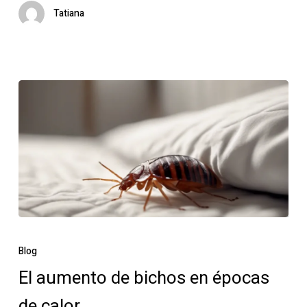
brindar
Tatiana
un
buen
servicio
El
aumento
Blog
de
El aumento de bichos en épocas
bichos
de calor
en