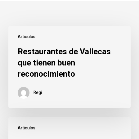
Restaurantes
Articulos
de
Vallecas
Restaurantes de Vallecas
que
que tienen buen
tienen
reconocimiento
buen
reconocimiento
Regi
Enfermedades
Articulos
más
conocidas