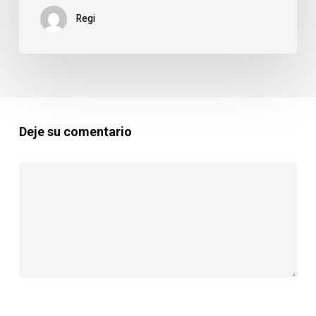
hogar:
Regi
El
proceso
paso
a
paso
con
Deje su comentario
Plagas
Ibérica