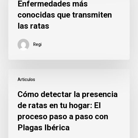
Enfermedades más
que
conocidas que transmiten
transmiten
las ratas
las
ratas
Regi
Cómo
Articulos
detectar
la
Cómo detectar la presencia
presencia
de ratas en tu hogar: El
de
proceso paso a paso con
ratas
en
Plagas Ibérica
tu