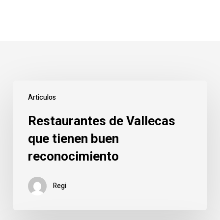
Restaurantes
Articulos
de
Vallecas
Restaurantes de Vallecas
que
que tienen buen
tienen
reconocimiento
buen
reconocimiento
Regi