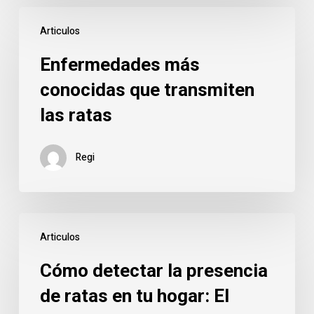
Enfermedades
Articulos
más
conocidas
Enfermedades más
que
conocidas que transmiten
transmiten
las ratas
las
ratas
Regi
Cómo
Articulos
detectar
la
Cómo detectar la presencia
presencia
de ratas en tu hogar: El
de