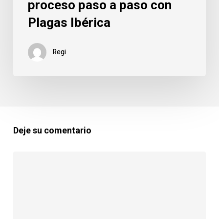
proceso paso a paso con
ratas
en
Plagas Ibérica
tu
hogar:
Regi
El
proceso
paso
a
paso
con
Deje su comentario
Plagas
Ibérica